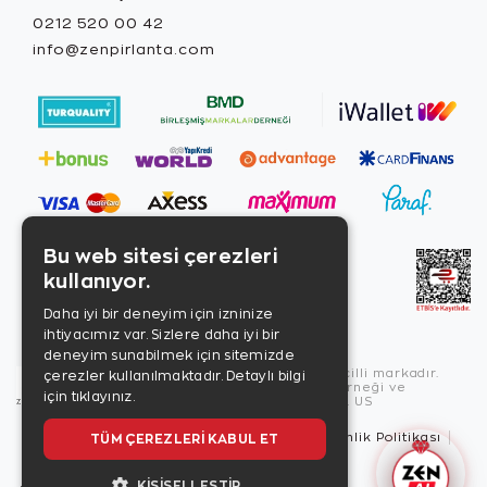
0212 520 00 42
info@zenpirlanta.com
Bu web sitesi çerezleri
kullanıyor.
Daha iyi bir deneyim için izninize
ihtiyacımız var. Sizlere daha iyi bir
deneyim sunabilmek için sitemizde
Copyright © 2026, Zen Diamond tescilli markadır.
çerezler kullanılmaktadır.
Detaylı bilgi
Zen Diamond Birleşmiş Markalar Derneği ve
için tıklayınız.
Turquality Destek Programı üyesidir. US
TÜM ÇEREZLERI KABUL ET
Kullanım Şartları
Gizlilik İlkeleri
Güvenlik Politikası
Çerez Politikası
KIŞISELLEŞTIR