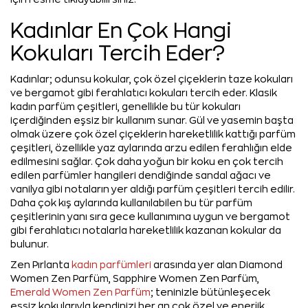
Kadınlar En Çok Hangi
Kokuları Tercih Eder?
Kadınlar; odunsu kokular, çok özel çiçeklerin taze kokuları
ve bergamot gibi ferahlatıcı kokuları tercih eder. Klasik
kadın parfüm çeşitleri, genellikle bu tür kokuları
içerdiğinden eşsiz bir kullanım sunar. Gül ve yasemin başta
olmak üzere çok özel çiçeklerin hareketlilik kattığı parfüm
çeşitleri, özellikle yaz aylarında arzu edilen ferahlığın elde
edilmesini sağlar. Çok daha yoğun bir koku en çok tercih
edilen parfümler hangileri dendiğinde sandal ağacı ve
vanilya gibi notaların yer aldığı parfüm çeşitleri tercih edilir.
Daha çok kış aylarında kullanılabilen bu tür parfüm
çeşitlerinin yanı sıra gece kullanımına uygun ve bergamot
gibi ferahlatıcı notalarla hareketlilik kazanan kokular da
bulunur.
Zen Pırlanta
kadın parfümleri
arasında yer alan Diamond
Women Zen Parfüm, Sapphire Women Zen Parfüm,
Emerald Women Zen Parfüm
; teninizle bütünleşecek
eşsiz kokularıyla kendinizi her an çok özel ve enerjik