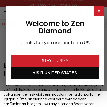
Online Özel Ücretsiz ve Sigortalı Teslimat
Online Özel 14 Gün Kayıpsız İade
×
Welcome to Zen
FIRSATLAR
Aynı Gün Kargo
Çok Satanlar
Hediye Önerileri
Diamond
It looks like you are located in US.
Menü
STAY TURKEY
En Çok Tercih Edilen
Parfümler Hangileri?
VISIT UNITED STATES
Kadınlar için çiçeksi kokular; sandal ağacı, vanilya olmak
üzere odunsu ve baharatlı notaları içeren parfüm çeşitleri
ve ferah kokular ön plana çıkmakta olup erkeklerde daha
çok amber ve misk gibi derin notaların yer aldığı parfümler
ilgi görür. Özel şişelerinde keşfedilmeyi bekleyen
parfümler, muhteşem kokularıyla tarzına önem veren