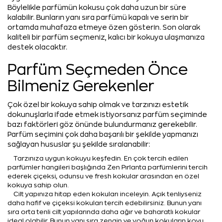
Böylelikle parfümün kokusu çok daha uzun bir süre
kalabilir. Bunların yanı sıra parfümü kapalı ve serin bir
ortamda muhafaza etmeye özen gösterin. Son olarak
kaliteli bir parfüm seçmeniz, kalıcı bir kokuya ulaşmanıza
destek olacaktır.
Parfüm Seçmeden Önce
Bilmeniz Gerekenler
Çok özel bir kokuya sahip olmak ve tarzınızı estetik
dokunuşlarla ifade etmek istiyorsanız parfüm seçiminde
bazı faktörleri göz önünde bulundurmanız gerekebilir.
Parfüm seçimini çok daha başarılı bir şekilde yapmanızı
sağlayan hususlar şu şekilde sıralanabilir:
Tarzınıza uygun kokuyu keşfedin. En çok tercih edilen
parfümler hangileri başlığında Zen Pırlanta parfümlerini tercih
ederek çiçeksi, odunsu ve fresh kokular arasından en özel
kokuya sahip olun.
Cilt yapınıza hitap eden kokuları inceleyin. Açık tenliyseniz
daha hafif ve çiçeksi kokuları tercih edebilirsiniz. Bunun yanı
sıra orta tenli cilt yapılarında daha ağır ve baharatlı kokular
ideal olabilir. Bunun yanı sıra zengin ve yoğun kokuların koyu