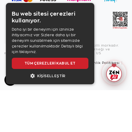
Bu web sitesi çerezleri
kullanıyor.
Daha iyi bir deneyim için izninize
ihtiyacımız var. Sizlere daha iyi bir
deneyim sunabilmek için sitemizde
Copyright © 2026, Zen Diamond tescilli markadır.
çerezler kullanılmaktadır.
Detaylı bilgi
Zen Diamond Birleşmiş Markalar Derneği ve
için tıklayınız.
Turquality Destek Programı üyesidir. US
TÜM ÇEREZLERI KABUL ET
Kullanım Şartları
Gizlilik İlkeleri
Güvenlik Politikası
Çerez Politikası
KIŞISELLEŞTIR