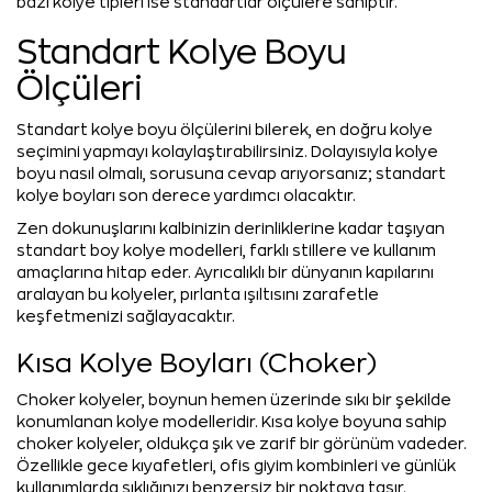
bazı kolye tipleri ise standartlar ölçülere sahiptir.
Standart Kolye Boyu
Ölçüleri
Standart kolye boyu ölçülerini bilerek, en doğru kolye
seçimini yapmayı kolaylaştırabilirsiniz. Dolayısıyla kolye
boyu nasıl olmalı, sorusuna cevap arıyorsanız; standart
kolye boyları son derece yardımcı olacaktır.
Zen dokunuşlarını kalbinizin derinliklerine kadar taşıyan
standart boy kolye modelleri, farklı stillere ve kullanım
amaçlarına hitap eder. Ayrıcalıklı bir dünyanın kapılarını
aralayan bu kolyeler, pırlanta ışıltısını zarafetle
keşfetmenizi sağlayacaktır.
Kısa Kolye Boyları (Choker)
Choker kolyeler, boynun hemen üzerinde sıkı bir şekilde
konumlanan kolye modelleridir. Kısa kolye boyuna sahip
choker kolyeler, oldukça şık ve zarif bir görünüm vadeder.
Özellikle gece kıyafetleri, ofis giyim kombinleri ve günlük
kullanımlarda şıklığınızı benzersiz bir noktaya taşır.