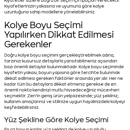
kıyafetler sizlere doğru bir seçim için ipuçları verecektir.
Kıyafetlerinizin yakasına ve uyumuna göre kolye
uzunluğuna sahip modellere yönelebilirsiniz.
Kolye Boyu Seçimi
Yapılırken Dikkat Edilmesi
Gerekenler
Doğru kolye boyu seçimini gerçekleştirebilmek adına,
tarzınızı kusursuz detaylarla yansıtabilmeniz açısından
bazı önemli detaylar bulunmaktadır. Kolye boyu seçiminde
kıyafetin yakası, boyun yapısına göre tercihte bulunmak
dikkat edilmesi gereken faktörler arasında yer alır. Her ne
kadar tüm bu detaylara dikkat etmeniz gerekse de en
önemli nokta kendinizi mutlu hissedeceğiniz mücevheri
seçmektir. Zen’in geniş ürün yelpazesinde; yüz şekliniz,
kullanım amaçlarınız ve stilinize uygun hayalinizdeki kolyeyi
keşfedebilirsiniz.
Yüz Şekline Göre Kolye Seçimi
En az boyun kadar, yüz şekliniz de kolye uzunluğu