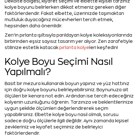
Dekolte bölgesi, kıyafet seçimi ve elbette kişisel tarzınız
kolye boyunu belirlerken dikkat etmeniz gereken diğer
faktörlerdendir. Fakat elbette, üzerinizde taşımaktan
mutluluk duyacağınız mücevherleri tercih etmek,
hepsinden daha önemlidir.
Zen’in pırlanta ışıltısıyla parıldayan kolye koleksiyonlarında
birbirinden eşsiz sayısız tasarım yer alıyor. Zen zarafetiyle
stilinize estetik katacak
pırlanta kolye
leri keşfedin!
Kolye Boyu Seçimi Nasıl
Yapılmalı?
Basit bir mezura kullanarak boyun yapınız ve yüz hattınız
için doğru kolye boyunu belirleyebilirsiniz. Boynunuza ait
ölçüleri bir kenara not edin. Ardından ise tercih edeceğiniz
kolyenin uzunluğunu öğrenin. Tarzınıza ve beklentilerinize
uygun şekilde ölçümleri değerlendirerek seçim
yapabilirsiniz. Elbette kolye boyu nasıl olmalı, sorusu
sadece doğru ölçülerle ilgili değildir. Aynı zamanda kişisel
zevkleriniz ve kıyafet seçiminiz de belirleyici
faktörlerdendir.