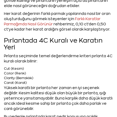
gövde kalınlığı ve pırlantanın yerleşim açısı da pırlantanın
elde nasıl görüneceğini doğrudan etkiler.
Her karat değerinin farklı parmak yapılarında nasıl bir oran
oluşturduğunu görmek isteyenler için
Farklı Karatlar
Parmağımda Nasıl Görünür
rehberimiz, 0,10 ct'den 0,50
ct'ye kadar her karat aralığını görsel olarak karşılaştırıyor.
Pırlantada 4C Kuralı ve Karatın
Yeri
Pırlanta seçiminde temel değerlendirme kriteri pırlanta 4C
kuralı olarak bilinir:
Cut (Kesim)
Color (Renk)
Clarity (Berraklık)
Carat (Karat)
Yüksek karatlı bir pırlanta her zaman en iyi seçenek
değildir. Kesim kalitesi düşük olan büyük bir pırlanta, ışığı
yeterince yansıtamayabilir. Buna karşılık daha düşük karatlı
ancak ideal kesime sahip bir pırlanta çok daha parlak ve
canlı görünebilir.
Bu nedenle pırlantada karat nedir konusuna açıklık