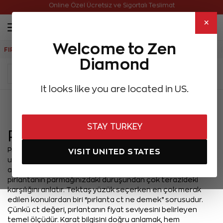
Online Özel Ücretsiz ve Sigortalı Teslimat
×
Welcome to Zen
FIRSATLAR
Aynı Gün Kargo
Çok Satanlar
Hediye Önerileri
Diamond
It looks like you are located in US.
Menü
STAY TURKEY
Pırlanta Ct Ne Demek?
Pırlantada "Ct" (karat), pırlantanın ağırlığını ifade eden
VISIT UNITED STATES
uluslararası ölçü birimidir. Mücevher dünyasına adım
attığınız an karşınıza çıkan o meşhur 'ct' kısaltması, aslında
pırlantanın parmağınızdaki duruşundan çok terazideki
karşılığını anlatır. Tektaş yüzük seçerken en çok merak
edilen konulardan biri “pırlanta ct ne demek” sorusudur.
Çünkü ct değeri, pırlantanın fiyat seviyesini belirleyen
temel ölçüdür. Karat bilgisini doğru anlamak, hem