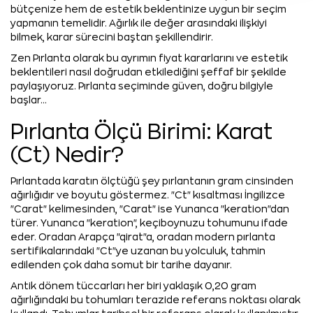
bütçenize hem de estetik beklentinize uygun bir seçim
yapmanın temelidir. Ağırlık ile değer arasındaki ilişkiyi
bilmek, karar sürecini baştan şekillendirir.
Zen Pırlanta olarak bu ayrımın fiyat kararlarını ve estetik
beklentileri nasıl doğrudan etkilediğini şeffaf bir şekilde
paylaşıyoruz. Pırlanta seçiminde güven, doğru bilgiyle
başlar…
Pırlanta Ölçü Birimi: Karat
(Ct) Nedir?
Pırlantada karatın ölçtüğü şey pırlantanın gram cinsinden
ağırlığıdır ve boyutu göstermez. "Ct" kısaltması İngilizce
"Carat" kelimesinden, "Carat" ise Yunanca "keration"dan
türer. Yunanca "keration", keçiboynuzu tohumunu ifade
eder. Oradan Arapça "qirat"a, oradan modern pırlanta
sertifikalarındaki "Ct"ye uzanan bu yolculuk, tahmin
edilenden çok daha somut bir tarihe dayanır.
Antik dönem tüccarları her biri yaklaşık 0,20 gram
ağırlığındaki bu tohumları terazide referans noktası olarak