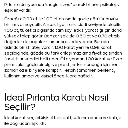
Pırlanta dünyasında “magic sizes” olarak bilinen psikolojik
eşikler vardır.
Örneğin: 0.99 ct ile 1.00 ct arasında gözle görülür büyük
bir fark olmayabilir. Ancak fiyat farkı ciddi seviyede olabilir.
1.00 ct, tüketici algısında tam sayı etkisi yarattığı için daha
yüksek talep görür. Benzer şekilde 0.50 ct ve 0.70 ct gibi
değerler de popüler sınırlar arasında yer alır. Burada
aslında bir strateji vardır. 1.00 karat yerine 0.98 karat
seçildiğinde, gözde bu fark anlaşılmaz ama fiyat açısından
farklılıklar kendini belli eder. Öte yandan 1.00 karat ve üzeri
pırlantalar, güçlü bir algı ve prestij etkisi sunduğu için her
zaman özel bir yere sahiptir. Tercih tamamen beklenti,
kullanım amacı ve kişisel önceliklere bağlıdır.
İdeal Pırlanta Karatı Nasıl
Seçilir?
İdeal karat seçimi kişisel beklenti, kullanım amacı ve bütçe
ile doğrudan ilişkilidir.