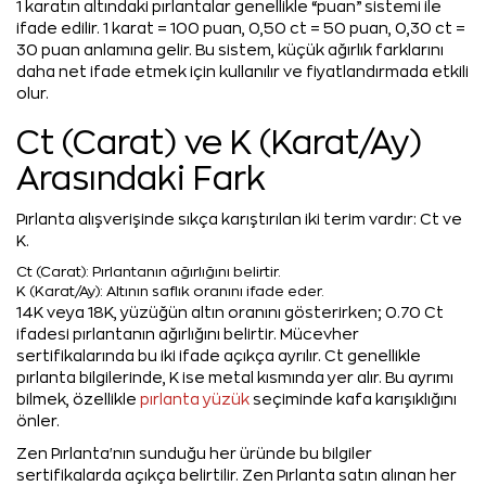
1 karatın altındaki pırlantalar genellikle “puan” sistemi ile
ifade edilir. 1 karat = 100 puan, 0,50 ct = 50 puan, 0,30 ct =
30 puan anlamına gelir. Bu sistem, küçük ağırlık farklarını
daha net ifade etmek için kullanılır ve fiyatlandırmada etkili
olur.
Ct (Carat) ve K (Karat/Ay)
Arasındaki Fark
Pırlanta alışverişinde sıkça karıştırılan iki terim vardır: Ct ve
K.
Ct (Carat): Pırlantanın ağırlığını belirtir.
K (Karat/Ay): Altının saflık oranını ifade eder.
14K veya 18K, yüzüğün altın oranını gösterirken; 0.70 Ct
ifadesi pırlantanın ağırlığını belirtir. Mücevher
sertifikalarında bu iki ifade açıkça ayrılır. Ct genellikle
pırlanta bilgilerinde, K ise metal kısmında yer alır. Bu ayrımı
bilmek, özellikle
pırlanta yüzük
seçiminde kafa karışıklığını
önler.
Zen Pırlanta'nın sunduğu her üründe bu bilgiler
sertifikalarda açıkça belirtilir. Zen Pırlanta satın alınan her