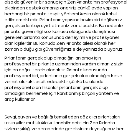
olsa da güvenilir bir sonuç için Zen Pırlanta’nın profesyonel
ekibinden destek almanızı öneririz çünkü evde yapılan
herhangi bir pırlanta tespit yöntemi kesin olarak kabul
edilmemektedir. Pırlantanın yapısına hakim biri değilseniz
gerçek pırlantayı ayırt etmeniz zor olacaktır. Bu nedenle
pırlanta güvenirliği söz konusu olduğunda danışılması
gereken pırlanta konusunda deneyimli ve profesyonel
olan kişilerdir. Bu konuda Zen Pırlanta ailesi olarak her
zaman olduğu gibi güvenirliğimizle de yanınızda oluyoruz!
Pırlantanın gerçek olup olmadığını anlamak için
profesyonel bir pırlanta uzmanından yardım almanız sizin
için en doğru tercih olacaktır. Pırlanta konusunda
profesyonel biri, pırlantanın gerçek olup olmadığını kesin
ve net olarak tespit edecektir çünkü bu alanda
profesyonel olan insanlar pırlantanın gerçek olup
olmadığını belirlemek için kanıtlanmış birçok yöntem ve
araç kullanırlar.
Sevgi, güven ve bağlılığı temsil eden göz alıcı pırlantaları
uzun yıllar mutlulukla kullanabilmeniz için Zen Pırlanta
sizlere şıklığı ve beraberinde gereksinim duyduğunuz her