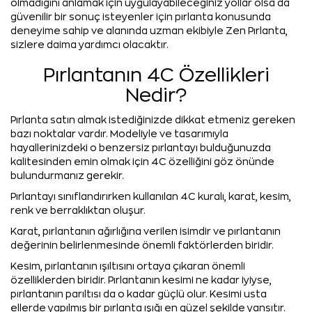
olmadığını anlamak için uygulayabileceğiniz yollar olsa da
güvenilir bir sonuç isteyenler için pırlanta konusunda
deneyime sahip ve alanında uzman ekibiyle Zen Pırlanta,
sizlere daima yardımcı olacaktır.
Pırlantanın 4C Özellikleri
Nedir?
Pırlanta satın almak istediğinizde dikkat etmeniz gereken
bazı noktalar vardır. Modeliyle ve tasarımıyla
hayallerinizdeki o benzersiz pırlantayı bulduğunuzda
kalitesinden emin olmak için 4C özelliğini göz önünde
bulundurmanız gerekir.
Pırlantayı sınıflandırırken kullanılan 4C kuralı, karat, kesim,
renk ve berraklıktan oluşur.
Karat, pırlantanın ağırlığına verilen isimdir ve pırlantanın
değerinin belirlenmesinde önemli faktörlerden biridir.
Kesim, pırlantanın ışıltısını ortaya çıkaran önemli
özelliklerden biridir. Pırlantanın kesimi ne kadar iyiyse,
pırlantanın parıltısı da o kadar güçlü olur. Kesimi usta
ellerde yapılmış bir pırlanta ışığı en güzel şekilde yansıtır.