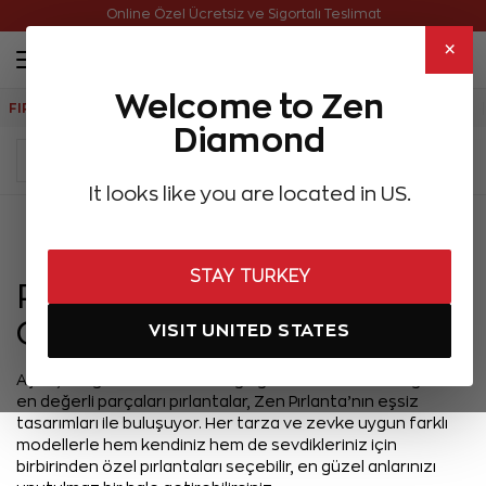
Online Özel Ücretsiz ve Sigortalı Teslimat
×
Welcome to Zen
FIRSATLAR
Aynı Gün Kargo
Çok Satanlar
Hediye Önerileri
Diamond
It looks like you are located in US.
Menü
STAY TURKEY
Pırlantamın Gerçek Olup
Olmadığını Nasıl Anlarım?
VISIT UNITED STATES
Aşkın, sevginin ve sonsuz bağlılığın sembolü olan doğanın
en değerli parçaları pırlantalar, Zen Pırlanta’nın eşsiz
tasarımları ile buluşuyor. Her tarza ve zevke uygun farklı
modellerle hem kendiniz hem de sevdikleriniz için
birbirinden özel pırlantaları seçebilir, en güzel anlarınızı