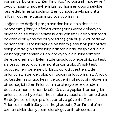
yansıması bulunmaz. Zen Pırlanta, “hologramlı mücevher”
uygulamasıyla mücevherinizin saflığını en doğru şekilde
keşfedebilmenizi sağlıyor. Zen ayrıcalıklarıyla pırlanta
ışıltısını güvenle yaşamınıza taşıyabilirsiniz.
Doğanın en değerli parçalarından biri olan pırlantalar,
benzersiz ışıltısıyla gözleri kamaştırır. Gerçek olmayan
pırlantalar ise farklı renkte ışıkları yansıtır. Eğer pırlantada
çok renkli bir yansıma oluyorsa taş çok düşük kalitede ya
da sahtedir. Usta bir işçilikle bezenmiş eşsiz bir pırlantaya
sahip olmak için sahte bir pırlantanın nasıl tespit edildiğini
ve hangi yöntemler kullanılarak yapıldığını bilmeniz son
derece önemlidir. Evlerinizde uygulayabileceğiniz su testi,
sis testi, metal ayarı ve montaj kontrolü, UV ışık testi,
büyüteç ile inceleme gibi birçok pratik testle siz de
pırlantanızın gerçek olup olmadığını anlayabilirsiniz. Ancak,
bu testlerin sonucu kesin ve güvenilir olmayabilir. Güvenilir
bir sonuç için Zen Pırlanta’nın profesyonel ekibinden
destek almanızı öneririz çünkü evde yapılan herhangi bir
pırlanta tespit yöntemi kesin olarak kabul edilmemektedir.
En doğru tercih için profesyonel ve güvenilir Zen
Pırlanta’nın ışıltılı dünyasını keşfedebilir, Zen Pırlanta’nın
uzman ekibinden yardım alarak güvenilir bir sonuca