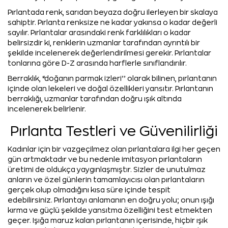
Pırlantada renk, sarıdan beyaza doğru ilerleyen bir skalaya
sahiptir. Pırlanta renksize ne kadar yakınsa o kadar değerli
sayılır. Pırlantalar arasındaki renk farklılıkları o kadar
belirsizdir ki, renklerin uzmanlar tarafından ayrıntılı bir
şekilde incelenerek değerlendirilmesi gerekir. Pırlantalar
tonlarına göre D-Z arasında harflerle sınıflandırılır.
Berraklık, “doğanın parmak izleri’’ olarak bilinen, pırlantanın
içinde olan lekeleri ve doğal özellikleri yansıtır. Pırlantanın
berraklığı, uzmanlar tarafından doğru ışık altında
incelenerek belirlenir.
Pırlanta Testleri ve Güvenilirliği
Kadınlar için bir vazgeçilmez olan pırlantalara ilgi her geçen
gün artmaktadır ve bu nedenle imitasyon pırlantaların
üretimi de oldukça yaygınlaşmıştır. Sizler de unutulmaz
anların ve özel günlerin tamamlayıcısı olan pırlantaların
gerçek olup olmadığını kısa süre içinde tespit
edebilirsiniz. Pırlantayı anlamanın en doğru yolu; onun ışığı
kırma ve güçlü şekilde yansıtma özelliğini test etmekten
geçer. Işığa maruz kalan pırlantanın içerisinde, hiçbir ışık