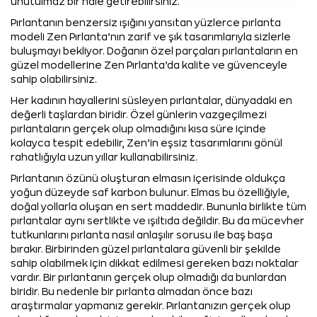
unutulmaz bir hale getirebilirsiniz.
Pırlantanın benzersiz ışığını yansıtan yüzlerce pırlanta
modeli Zen Pırlanta’nın zarif ve şık tasarımlarıyla sizlerle
buluşmayı bekliyor. Doğanın özel parçaları pırlantaların en
güzel modellerine Zen Pırlanta’da kalite ve güvenceyle
sahip olabilirsiniz.
Her kadının hayallerini süsleyen pırlantalar, dünyadaki en
değerli taşlardan biridir. Özel günlerin vazgeçilmezi
pırlantaların gerçek olup olmadığını kısa süre içinde
kolayca tespit edebilir, Zen’in eşsiz tasarımlarını gönül
rahatlığıyla uzun yıllar kullanabilirsiniz.
Pırlantanın özünü oluşturan elmasın içerisinde oldukça
yoğun düzeyde saf karbon bulunur. Elmas bu özelliğiyle,
doğal yollarla oluşan en sert maddedir. Bununla birlikte tüm
pırlantalar aynı sertlikte ve ışıltıda değildir. Bu da mücevher
tutkunlarını pırlanta nasıl anlaşılır sorusu ile baş başa
bırakır. Birbirinden güzel pırlantalara güvenli bir şekilde
sahip olabilmek için dikkat edilmesi gereken bazı noktalar
vardır. Bir pırlantanın gerçek olup olmadığı da bunlardan
biridir. Bu nedenle bir pırlanta almadan önce bazı
araştırmalar yapmanız gerekir. Pırlantanızın gerçek olup