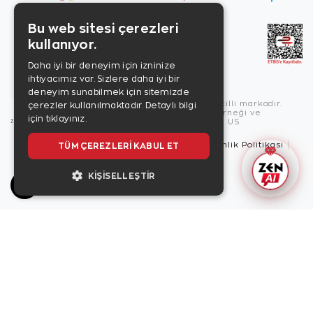
Bu web sitesi çerezleri
kullanıyor.
Daha iyi bir deneyim için izninize
ihtiyacımız var. Sizlere daha iyi bir
deneyim sunabilmek için sitemizde
Copyright © 2026, Zen Diamond tescilli markadır.
çerezler kullanılmaktadır.
Detaylı bilgi
Zen Diamond Birleşmiş Markalar Derneği ve
için tıklayınız.
Turquality Destek Programı üyesidir. US
Kullanım Şartları
Gizlilik İlkeleri
Güvenlik Politikası
TÜM ÇEREZLERI KABUL ET
Çerez Politikası
KIŞISELLEŞTIR