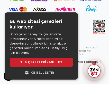
Bu web sitesi çerezleri
kullanıyor.
Daha iyi bir deneyim için izninize
ihtiyacımız var. Sizlere daha iyi bir
deneyim sunabilmek için sitemizde
Copyright © 2026, Zen Diamond tescilli markadır.
çerezler kullanılmaktadır.
Detaylı bilgi
Zen Diamond Birleşmiş Markalar Derneği ve
için tıklayınız.
Turquality Destek Programı üyesidir. US
Kullanım Şartları
Gizlilik İlkeleri
Güvenlik Politikası
TÜM ÇEREZLERI KABUL ET
Çerez Politikası
KIŞISELLEŞTIR