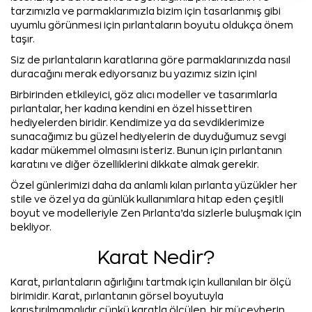
tarzımızla ve parmaklarımızla bizim için tasarlanmış gibi
uyumlu görünmesi için pırlantaların boyutu oldukça önem
taşır.
Siz de pırlantaların karatlarına göre parmaklarınızda nasıl
duracağını merak ediyorsanız bu yazımız sizin için!
Birbirinden etkileyici, göz alıcı modeller ve tasarımlarla
pırlantalar, her kadına kendini en özel hissettiren
hediyelerden biridir. Kendimize ya da sevdiklerimize
sunacağımız bu güzel hediyelerin de duyduğumuz sevgi
kadar mükemmel olmasını isteriz. Bunun için pırlantanın
karatını ve diğer özelliklerini dikkate almak gerekir.
Özel günlerimizi daha da anlamlı kılan pırlanta yüzükler her
stile ve özel ya da günlük kullanımlara hitap eden çeşitli
boyut ve modelleriyle Zen Pırlanta’da sizlerle buluşmak için
bekliyor.
Karat Nedir?
Karat, pırlantaların ağırlığını tartmak için kullanılan bir ölçü
birimidir. Karat, pırlantanın görsel boyutuyla
karıştırılmamalıdır çünkü karatla ölçülen, bir mücevherin