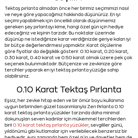
Tektaş pırlanta almadan önce her birimiz seçimimizi nasıl
ve neye göre yapacağımız hakkında düşünürüz. En iyi
seçimi yapabilmek için öncelikli olarak düşünmemiz
gereken şey pırlantayı kime, hangi özel gün için hediye
edeceğiniz ve kişinin tarzıdır. Bu noktalar üzerinde
düşünüp ne istediğinize karar verdiğinizde geriye kalan iyi
bir bütçe değerlendirmesi yapmaktır. Karat ölçülerine
göre fiyatlar da değişiklik gösterir. 0.10 karat, 0.20 karat,
0.30 karat, 0.40 karat ve 0.50 karat olmak üzere pek çok
seçenek bulunmaktadır. Bütçenize ve zevkinize göre
tercihler yaparak en iyi tektaş pırlanta yüzüğe sahip
olabilirsiniz.
0.10 Karat Tektaş Pırlanta
Eşsiz, her zevke hitap eden ve bir ömür boyu kullanıma
uygun birbirinden güzel tasarımlarıyla Zen Pırlanta 0.10
karat tektaş pırlanta yüzükler tarzında daha minimal
dokunuşları seven kadınlar için mükemmel tercihlerden
biri!
0.10 karat tektaş pırlanta yüzükler
, sevgililer günü,
yıldönümü gibi kutlamalar için verilebilecek benzersiz bir
hediyedir. Aynı zamanda hem özel gün ve davetler hem de