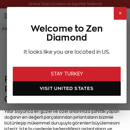
Online Özel Ücretsiz ve Sigortalı Teslimat
×
Welcome to Zen
FIRSATLAR
Aynı Gün Kargo
Çok Satanlar
Hediye Önerileri
Diamond
It looks like you are located in US.
Menü
STAY TURKEY
Farklı Karatlar
Parmağımda Nasıl
VISIT UNITED STATES
Görünür?
Yıllar boyunca en güzel ve özel anlarımıza şahitlik yapan
doğanın en değerli parçalarından pırlantaların bizimle
bütünleşip mükemmel duruşuyla görenleri büyülemesini
isteriz. İşte bu nedenle beğendiğimiz pırlantaların ve