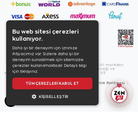
Bu web sitesi çerezleri
kullanıyor.
Daha iyi bir deneyim için izninize
ihtiyacımız var. Sizlere daha iyi bir
deneyim sunabilmek için sitemizde
Copyright © 2026, Zen Diamond tescilli markadır.
çerezler kullanılmaktadır.
Detaylı bilgi
Zen Diamond Birleşmiş Markalar Derneği ve
için tıklayınız.
Turquality Destek Programı üyesidir. US
TÜM ÇEREZLERI KABUL ET
Kullanım Şartları
Gizlilik İlkeleri
Güvenlik Politikası
Çerez Politikası
KIŞISELLEŞTIR