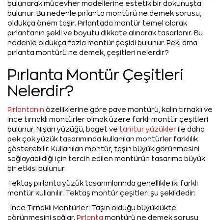
bulunarak mücevher modellerine estetik bir dokunuşta
bulunur. Bu nedenle pırlanta montürü ne demek sorusu,
oldukça önem taşır. Pırlantada montür temel olarak
pırlantanın şekli ve boyutu dikkate alınarak tasarlanır. Bu
nedenle oldukça fazla montür çeşidi bulunur. Peki ama
pırlanta montürü ne demek, çeşitleri nelerdir?
Pırlanta Montür Çeşitleri
Nelerdir?
Pırlantanın
özelliklerine göre pave montürü, kalın tırnaklı ve
ince tırnaklı montürler olmak üzere farklı montür çeşitleri
bulunur. Nişan yüzüğü, baget ve
tamtur yüzükler
ile daha
pek çok yüzük tasarımında kullanılan montürler farklılık
gösterebilir. Kullanılan montür, taşın büyük görünmesini
sağlayabildiği için tercih edilen montürün tasarıma büyük
bir etkisi bulunur.
Tektaş pırlanta yüzük tasarımlarında genellikle iki farklı
montür kullanılır. Tektaş montür çeşitleri şu şekildedir:
İnce Tırnaklı Montürler: Taşın olduğu büyüklükte
görünmesini sağlar.
Pırlanta
montürü ne demek sorusu