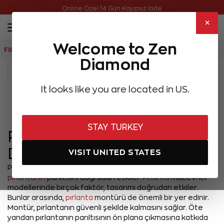
Online Özel Ücretsiz ve Sigortalı Teslimat
Online Özel 14 Gün Kayıpsız İade
×
Welcome to Zen
FIRSATLAR
Aynı Gün Kargo
Çok Satanlar
Hediye Önerileri
Diamond
It looks like you are located in US.
Menü
STAY TURKEY
Pırlanta Montürü Ne
Demek?
VISIT UNITED STATES
Pırlanta montürü,
pırlantanın
oturduğu çerçevedir ve
pırlantanın
parıltısını doğrudan etkiler.
Pırlanta
mücevher
modellerinde birçok faktör, tasarımı doğrudan etkiler.
Bunlar arasında,
pırlanta
montürü de önemli bir yer edinir.
Montür, pırlantanın güvenli şekilde kalmasını sağlar. Öte
yandan pırlantanın parıltısının ön plana çıkmasına katkıda