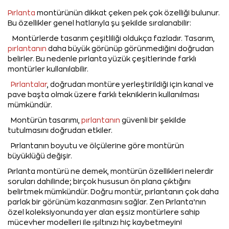
Pırlanta
montürünün dikkat çeken pek çok özelliği bulunur.
Bu özellikler genel hatlarıyla şu şekilde sıralanabilir:
Montürlerde tasarım çeşitliliği oldukça fazladır. Tasarım,
pırlantanın
daha büyük görünüp görünmediğini doğrudan
belirler. Bu nedenle pırlanta yüzük çeşitlerinde farklı
montürler kullanılabilir.
Pırlantalar
, doğrudan montüre yerleştirildiği için kanal ve
pave başta olmak üzere farklı tekniklerin kullanılması
mümkündür.
Montürün tasarımı,
pırlantanın
güvenli bir şekilde
tutulmasını doğrudan etkiler.
Pırlantanın boyutu ve ölçülerine göre montürün
büyüklüğü değişir.
Pırlanta montürü ne demek, montürün özellikleri nelerdir
soruları dahilinde; birçok hususun ön plana çıktığını
belirtmek mümkündür. Doğru montür, pırlantanın çok daha
parlak bir görünüm kazanmasını sağlar. Zen Pırlanta’nın
özel koleksiyonunda yer alan eşsiz montürlere sahip
mücevher modelleri ile ışıltınızı hiç kaybetmeyin!