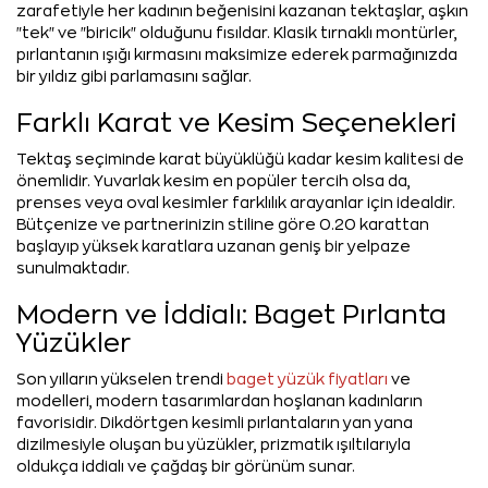
zarafetiyle her kadının beğenisini kazanan tektaşlar, aşkın
"tek" ve "biricik" olduğunu fısıldar. Klasik tırnaklı montürler,
pırlantanın ışığı kırmasını maksimize ederek parmağınızda
bir yıldız gibi parlamasını sağlar.
Farklı Karat ve Kesim Seçenekleri
Tektaş seçiminde karat büyüklüğü kadar kesim kalitesi de
önemlidir. Yuvarlak kesim en popüler tercih olsa da,
prenses veya oval kesimler farklılık arayanlar için idealdir.
Bütçenize ve partnerinizin stiline göre 0.20 karattan
başlayıp yüksek karatlara uzanan geniş bir yelpaze
sunulmaktadır.
Modern ve İddialı: Baget Pırlanta
Yüzükler
Son yılların yükselen trendi
baget yüzük fiyatları
ve
modelleri, modern tasarımlardan hoşlanan kadınların
favorisidir. Dikdörtgen kesimli pırlantaların yan yana
dizilmesiyle oluşan bu yüzükler, prizmatik ışıltılarıyla
oldukça iddialı ve çağdaş bir görünüm sunar.