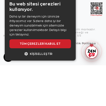
Bu web sitesi çerezleri
kullanıyor.
Daha iyi bir deneyim için izninize
ihtiyacımız var. Sizlere daha iyi bir
deneyim sunabilmek için sitemizde
Copyright © 2026, Zen Diamond tescilli markadır.
çerezler kullanılmaktadır.
Detaylı bilgi
Zen Diamond Birleşmiş Markalar Derneği ve
için tıklayınız.
Turquality Destek Programı üyesidir. US
TÜM ÇEREZLERI KABUL ET
Kullanım Şartları
Gizlilik İlkeleri
Güvenlik Politikası
Çerez Politikası
KIŞISELLEŞTIR