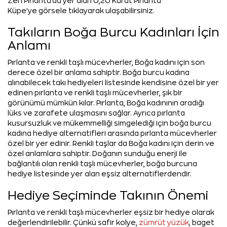
Zen Pırlanta'da yer alan 0,20 Karat Pırlanta
Küpe'ye görsele tıklayarak ulaşabilirsiniz.
Takıların Boğa Burcu Kadınları İçin
Anlamı
Pırlanta ve renkli taşlı mücevherler, Boğa kadını için son
derece özel bir anlama sahiptir. Boğa burcu kadına
alınabilecek takı hediyeleri listesinde kendisine özel bir yer
edinen pırlanta ve renkli taşlı mücevherler, şık bir
görünümü mümkün kılar. Pırlanta, Boğa kadınının aradığı
lüks ve zarafete ulaşmasını sağlar. Ayrıca pırlanta
kusursuzluk ve mükemmelliği simgelediği için boğa burcu
kadına hediye alternatifleri arasında pırlanta mücevherler
özel bir yer edinir. Renkli taşlar da Boğa kadını için derin ve
özel anlamlara sahiptir. Doğanın sunduğu enerji ile
bağlantılı olan renkli taşlı mücevherler, boğa burcuna
hediye listesinde yer alan eşsiz alternatiflerdendir.
Hediye Seçiminde Takının Önemi
Pırlanta ve renkli taşlı mücevherler eşsiz bir hediye olarak
değerlendirilebilir. Çünkü safir kolye,
zümrüt yüzük
, baget