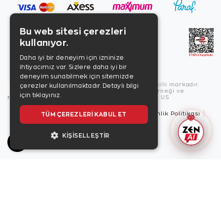
Bu web sitesi çerezleri
kullanıyor.
Daha iyi bir deneyim için izninize
ihtiyacımız var. Sizlere daha iyi bir
deneyim sunabilmek için sitemizde
Copyright © 2026, Zen Diamond tescilli markadır.
çerezler kullanılmaktadır.
Detaylı bilgi
Zen Diamond Birleşmiş Markalar Derneği ve
için tıklayınız.
Turquality Destek Programı üyesidir. US
TÜM ÇEREZLERI KABUL ET
Kullanım Şartları
Gizlilik İlkeleri
Güvenlik Politikası
Çerez Politikası
KIŞISELLEŞTIR