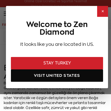
Online Özel Ücretsiz ve Sigortalı Teslimat
Online Özel 14 Gün Kayıpsız İade
×
Welcome to Zen
FIRSATLAR
Aynı Gün Kargo
Çok Satanlar
Hediye Önerileri
Diamond
It looks like you are located in US.
Menü
STAY TURKEY
Boğa Burcu Kadına
Alınabilecek Takı Hediyeleri
VISIT UNITED STATES
Boğa burcu kadını, lükse ve zarafete büyük bir önem verir.
Gösterişli bir kombin elde etmek isteyen Boğa kadınları,
aynı zamanda zamansız bir güzelliği de ön plana çıkarmak
ister. Yaratıcılık ve özgün detaylara önem veren Boğa
kadınları için renkli taşlı mücevherler ve pırlanta tasarımlar
ideal olabilir. Özellikle safir, zümrüt ve yakut gibi renkli